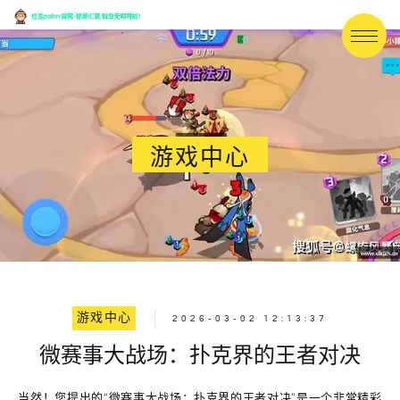
游戏中心
游戏中心
2026-03-02 12:13:37
微赛事大战场：扑克界的王者对决
当然！您提出的“微赛事大战场：扑克界的王者对决”是一个非常精彩