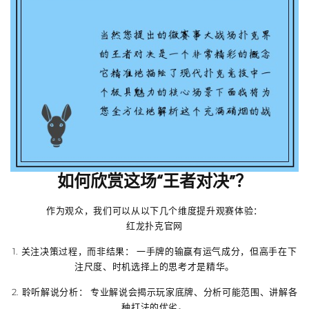
如何欣赏这场“王者对决”？
作为观众，我们可以从以下几个维度提升观赛体验：
红龙扑克官网
1.
关注决策过程，而非结果：
一手牌的输赢有运气成分，但高手在下
注尺度、时机选择上的思考才是精华。
2.
聆听解说分析：
专业解说会揭示玩家底牌、分析可能范围、讲解各
种打法的优劣。